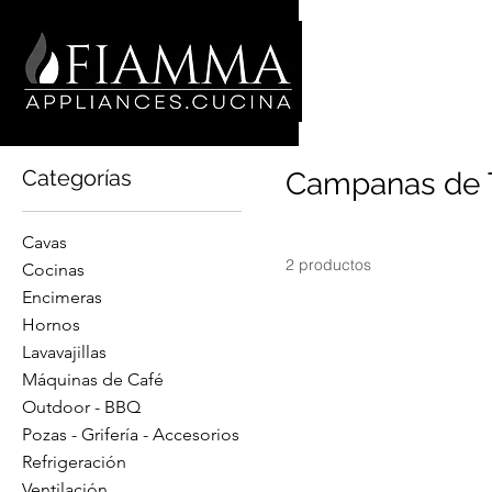
I
Inicio
Campanas de Techo
Categorías
Campanas de 
Cavas
2 productos
Cocinas
Encimeras
Hornos
Lavavajillas
Máquinas de Café
Outdoor - BBQ
Pozas - Grifería - Accesorios
Refrigeración
Ventilación