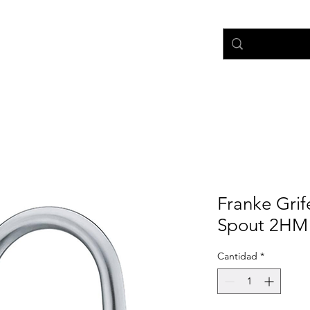
nicio
Tienda
Ayuda
Franke Grif
Spout 2HM 
Cantidad
*