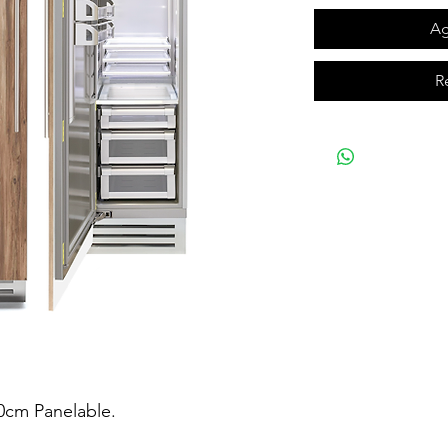
Ag
R
0cm Panelable.