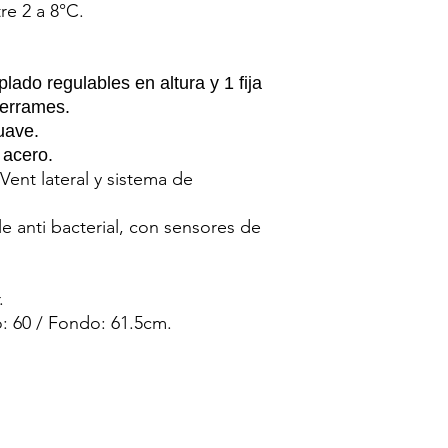
re 2 a 8°C.
lado regulables en altura y 1 fija
derrames.
uave.
 acero.
Vent lateral y sistema de
le anti bacterial, con sensores de
.
o: 60 / Fondo: 61.5cm.