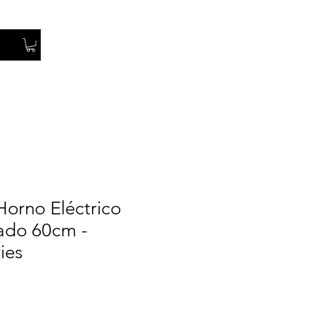
Iniciar Sesión
Horno Eléctrico
rado 60cm -
ies