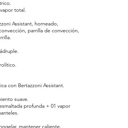
rico.
vapor total.
zoni Assistant, horneado,
onvección, parrilla de convección,
rilla.
uádruple.
olítico.
a con Bertazzoni Assistant.
iento suave.
esmaltada profunda + 01 vapor
anteles.
ongelar, mantener caliente,