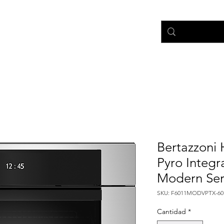
nicio
Tienda
Ayuda
Bertazzoni 
Pyro Integ
Modern Ser
SKU: F6011MODVPTX-60
Cantidad
*