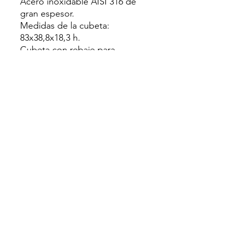
Acero inoxidable AISI 316 de
gran espesor.
Medidas de la cubeta:
83x38,8x18,3 h.
Cubeta con rebaje para
deslizamiento de accesorios.
Equipamiento: desagüe de 3”
1/2, tapón pop-up,
rebosadero.
Agujero para grifo: 2 agujeros
de serie.
Mueble de instalación del
fregadero:
- Encastre y a filo: 90.
- Bajo encimera: 100.
Nicho de encastre: 85x49cm a
filo y bajo encimera.