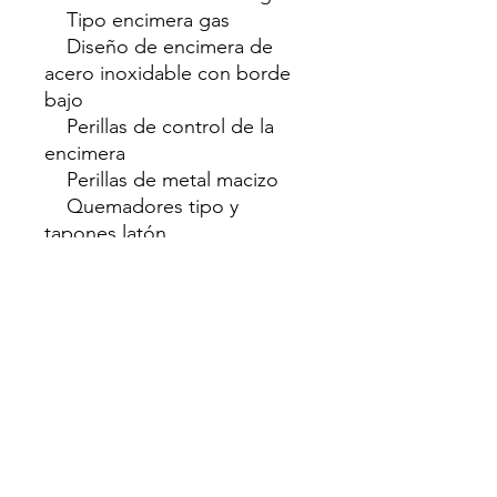
Tipo encimera gas
Diseño de encimera de
acero inoxidable con borde
bajo
Perillas de control de la
encimera
Perillas de metal macizo
Quemadores tipo y
tapones latón
Soportes para sartenes de
hierro fundido
Dispositivo de falla de
llama
Encendido
Zonas de cocción
Semi-rápido 0,60 kW - 1,75
kW (2)
Auxiliar 0,48 kW - 1 kW (1)