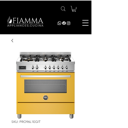
SKU: PRO96L1EGIT