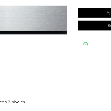
Ag
R
con 3 niveles.